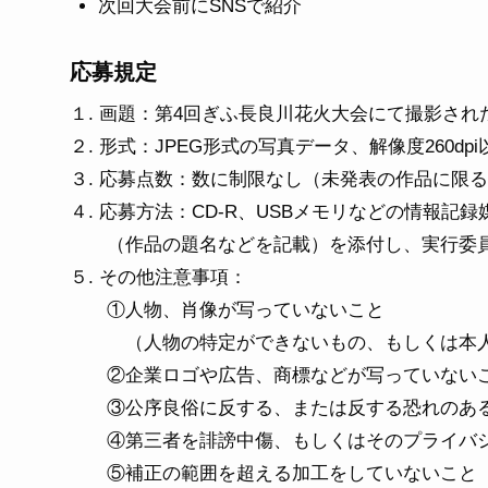
次回大会前にSNSで紹介
応募規定
１. 画題：第4回ぎふ長良川花火大会にて撮影さ
２. 形式：JPEG形式の写真データ、解像度260dpi
３. 応募点数：数に制限なし（未発表の作品に限
４. 応募方法：CD-R、USBメモリなどの情報
（作品の題名などを記載）を添付し、実行委員
５. その他注意事項：
①人物、肖像が写っていないこと
（人物の特定ができないもの、もしくは本人
②企業ロゴや広告、商標などが写っていないこ
③公序良俗に反する、または反する恐れのある
④第三者を誹謗中傷、もしくはそのプライバシ
⑤補正の範囲を超える加工をしていないこと（